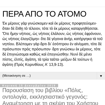
ΠΕΡΑ ΑΠΟ ΤΟ ΑΤΟΜΟ
Ἐκ μέρους γὰρ γινώσκομεν καὶ ἐκ μέρους προφητεύομεν·
ὅταν δὲ ἔλθῃ τὸ τέλειον, τότε τὸ ἐκ μέρους καταργηθήσεται.
Ὅτε ἤμην νήπιος, ὡς νήπιος ἐλάλουν, ὡς νήπιος ἐφρόνουν,
ὡς νήπιος ἐλογιζόμην· ὅτε δὲ γέγονα ἀνήρ, κατήργηκα τὰ τοῦ
νηπίου. Βλέπομεν γὰρ ἄρτι δι' ἐσόπτρου ἐν αἰνίγματι, τότε δὲ
πρόσωπον πρὸς πρόσωπον· ἄρτι γινώσκω ἐκ μέρους, τότε
δὲ ἐπιγνώσομαι καθὼς καὶ ἐπεγνώσθην. Νυνὶ δὲ μένει
πίστις, ἐλπίς, ἀγάπη, τὰ τρία ταῦτα· μείζων δὲ τούτων ἡ
ἀγάπη (Πρός Κορινθίους A' 13,9-13).
▼
Κυριακή 15 Δεκεμβρίου 2019
Παρουσίαση του βιβλίου «Πόλις,
οντολογία, εκκλησιαστικό γεγονός:
Αναμέτρηση με τη σκέψη του Χρήστου